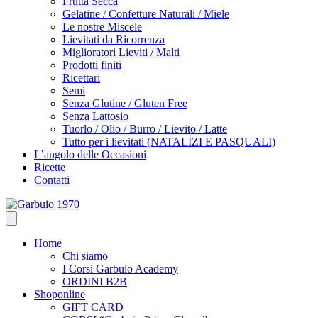
Frutta Secca
Gelatine / Confetture Naturali / Miele
Le nostre Miscele
Lievitati da Ricorrenza
Miglioratori Lieviti / Malti
Prodotti finiti
Ricettari
Semi
Senza Glutine / Gluten Free
Senza Lattosio
Tuorlo / Olio / Burro / Lievito / Latte
Tutto per i lievitati (NATALIZI E PASQUALI)
L’angolo delle Occasioni
Ricette
Contatti
Home
Chi siamo
I Corsi Garbuio Academy
ORDINI B2B
Shoponline
GIFT CARD