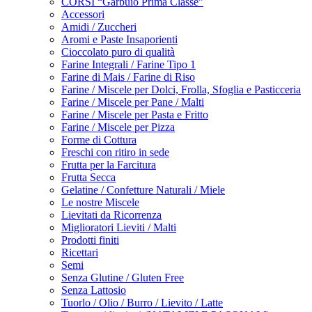
CORSI “Garbuio Prima Classe”
Accessori
Amidi / Zuccheri
Aromi e Paste Insaporienti
Cioccolato puro di qualità
Farine Integrali / Farine Tipo 1
Farine di Mais / Farine di Riso
Farine / Miscele per Dolci, Frolla, Sfoglia e Pasticceria
Farine / Miscele per Pane / Malti
Farine / Miscele per Pasta e Fritto
Farine / Miscele per Pizza
Forme di Cottura
Freschi con ritiro in sede
Frutta per la Farcitura
Frutta Secca
Gelatine / Confetture Naturali / Miele
Le nostre Miscele
Lievitati da Ricorrenza
Miglioratori Lieviti / Malti
Prodotti finiti
Ricettari
Semi
Senza Glutine / Gluten Free
Senza Lattosio
Tuorlo / Olio / Burro / Lievito / Latte