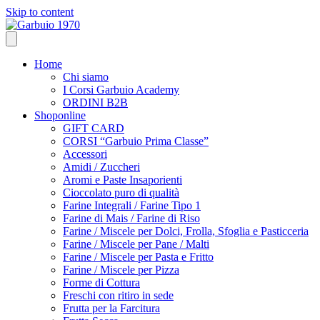
Skip to content
Home
Chi siamo
I Corsi Garbuio Academy
ORDINI B2B
Shoponline
GIFT CARD
CORSI “Garbuio Prima Classe”
Accessori
Amidi / Zuccheri
Aromi e Paste Insaporienti
Cioccolato puro di qualità
Farine Integrali / Farine Tipo 1
Farine di Mais / Farine di Riso
Farine / Miscele per Dolci, Frolla, Sfoglia e Pasticceria
Farine / Miscele per Pane / Malti
Farine / Miscele per Pasta e Fritto
Farine / Miscele per Pizza
Forme di Cottura
Freschi con ritiro in sede
Frutta per la Farcitura